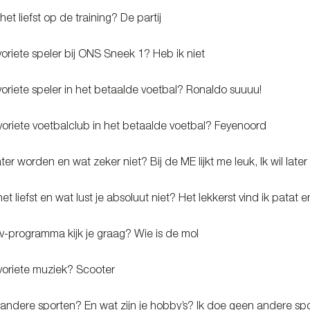
het liefst op de training? De partij
avoriete speler bij ONS Sneek 1? Heb ik niet
avoriete speler in het betaalde voetbal? Ronaldo suuuu!
avoriete voetbalclub in het betaalde voetbal? Feyenoord
later worden en wat zeker niet? Bij de ME lijkt me leuk, Ik wil lat
et liefst en wat lust je absoluut niet? Het lekkerst vind ik patat en 
tv-programma kijk je graag? Wie is de mol
avoriete muziek? Scooter
 andere sporten? En wat zijn je hobby’s? Ik doe geen andere spo