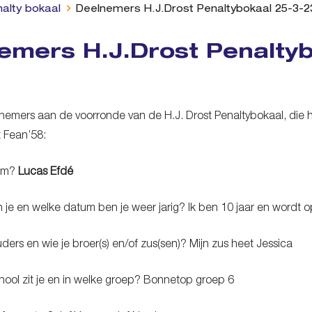
nalty bokaal
Deelnemers H.J.Drost Penaltybokaal 25-3-2
emers H.J.Drost Penalty
elnemers aan de voorronde van de H.J. Drost Penaltybokaal, die 
 Fean’58:
aam?
Lucas Efdé
 je en welke datum ben je weer jarig? Ik ben 10 jaar en wordt 
ouders en wie je broer(s) en/of zus(sen)? Mijn zus heet Jessica
hool zit je en in welke groep? Bonnetop groep 6