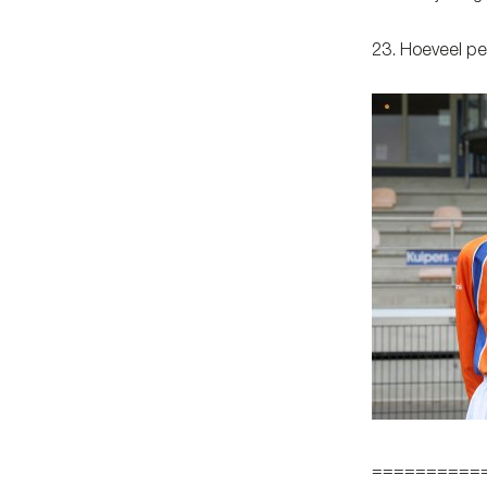
23. Hoeveel pen
==========