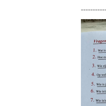
==========