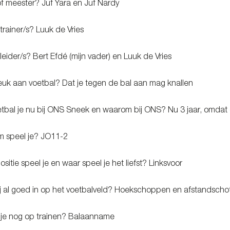
f of meester? Juf Yara en Juf Nardy
e trainer/s? Luuk de Vries
e leider/s? Bert Efdé (mijn vader) en Luuk de Vries
 leuk aan voetbal? Dat je tegen de bal aan mag knallen
etbal je nu bij ONS Sneek en waarom bij ONS? Nu 3 jaar, omdat d
am speel je? JO11-2
sitie speel je en waar speel je het liefst? Linksvoor
ij al goed in op het voetbalveld? Hoekschoppen en afstandscho
 je nog op trainen? Balaanname