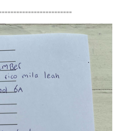
=========================