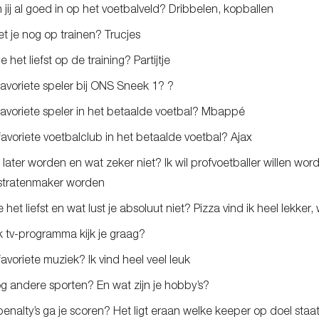
jij al goed in op het voetbalveld? Dribbelen, kopballen
t je nog op trainen? Trucjes
 het liefst op de training? Partijtje
 favoriete speler bij ONS Sneek 1? ?
 favoriete speler in het betaalde voetbal? Mbappé
 favoriete voetbalclub in het betaalde voetbal? Ajax
e later worden en wat zeker niet? Ik wil profvoetballer willen wo
 stratenmaker worden
 het liefst en wat lust je absoluut niet? Pizza vind ik heel lekker, w
k tv-programma kijk je graag?
 favoriete muziek? Ik vind heel veel leuk
g andere sporten? En wat zijn je hobby’s?
enalty’s ga je scoren? Het ligt eraan welke keeper op doel staat