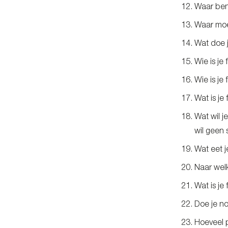
Waar ben 
Waar moe
Wat doe je
Wie is je
Wie is je
Wat is je
Wat wil j
wil geen
Wat eet je
Naar wel
Wat is je
Doe je no
Hoeveel p