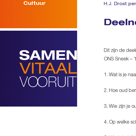
Cultuur
H.J. Drost pe
Deeln
Dit zijn de de
ONS Sneek – ’t
1. Wat is je n
2. Hoe oud ben
3. Wie zijn je 
4. Op welke sc