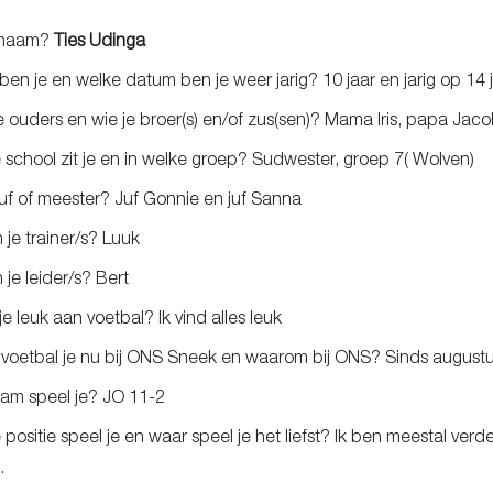
e naam?
Ties Udinga
en je en welke datum ben je weer jarig? 10 jaar en jarig op 14 
je ouders en wie je broer(s) en/of zus(sen)? Mama Iris, papa Jac
school zit je en in welke groep? Sudwester, groep 7( Wolven)
 juf of meester? Juf Gonnie en juf Sanna
n je trainer/s? Luuk
n je leider/s? Bert
je leuk aan voetbal? Ik vind alles leuk
 voetbal je nu bij ONS Sneek en waarom bij ONS? Sinds augustu
eam speel je? JO 11-2
positie speel je en waar speel je het liefst? Ik ben meestal verde
.