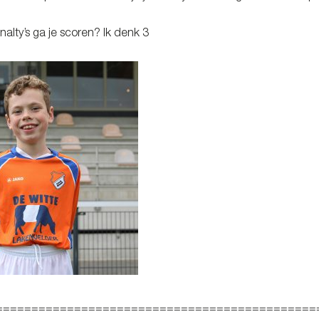
alty’s ga je scoren? Ik denk 3
=============================================