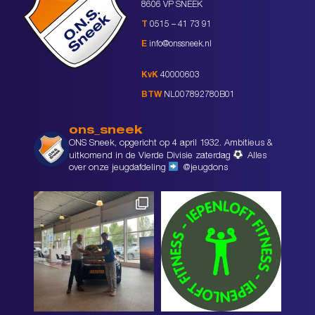
8606 VP SNEEK
T
0515 – 41 73 91
E
info@onssneek.nl
KvK
40000603
BTW
NL007892780B01
ons_sneek
ONS Sneek, opgericht op 4 april 1932. Ambitieus &
uitkomend in de Vierde Divisie zaterdag
Alles
over onze jeugdafdeling
@jeugdons