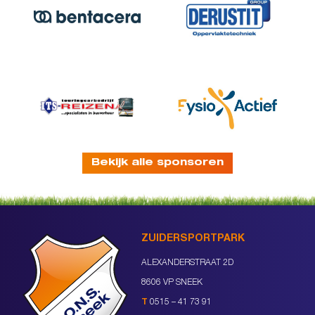
Bekijk alle sponsoren
ZUIDERSPORTPARK
ALEXANDERSTRAAT 2D
8606 VP SNEEK
T
0515 – 41 73 91