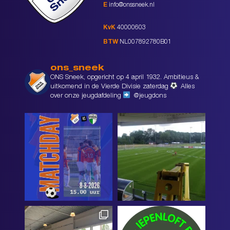
E
info@onssneek.nl
KvK
40000603
BTW
NL007892780B01
ons_sneek
ONS Sneek, opgericht op 4 april 1932. Ambitieus &
uitkomend in de Vierde Divisie zaterdag
Alles
over onze jeugdafdeling
@jeugdons