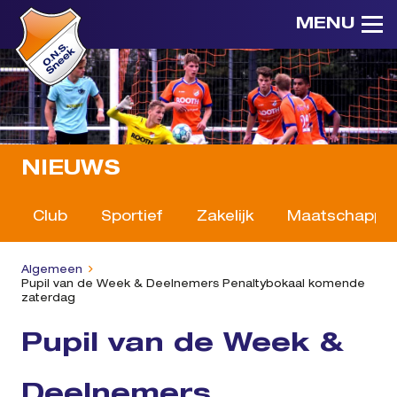
MENU
NIEUWS
Club
Sportief
Zakelijk
Maatschappeli
Algemeen
Pupil van de Week & Deelnemers Penaltybokaal komende
zaterdag
Pupil van de Week &
Deelnemers