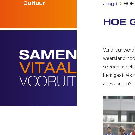
Cultuur
Jeugd
HOE
HOE 
Vorig jaar wer
weerstand nodi
seizoen speelt 
hem gaat. Voor
antwoorden? Le