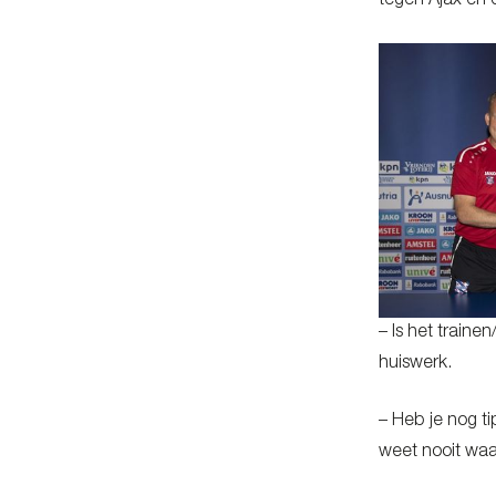
tegen Ajax en d
– Is het traine
huiswerk.
– Heb je nog ti
weet nooit waa