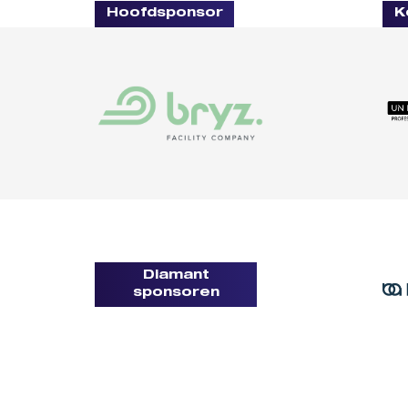
Hoofdsponsor
K
Diamant
sponsoren