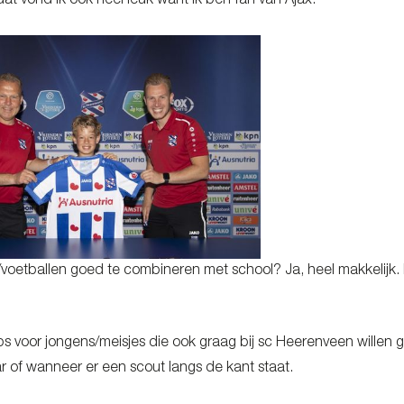
at vond ik ook heel leuk want ik ben fan van Ajax.
n/voetballen goed te combineren met school? Ja, heel makkelijk.
ps voor jongens/meisjes die ook graag bij sc Heerenveen willen g
r of wanneer er een scout langs de kant staat.