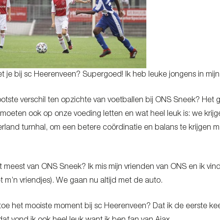
et je bij sc Heerenveen? Supergoed! Ik heb leuke jongens in mijn
ootste verschil ten opzichte van voetballen bij ONS Sneek? Het g
e moeten ook op onze voeding letten en wat heel leuk is: we krijg
land turnhal, om een betere coördinatie en balans te krijgen 
et meest van ONS Sneek? Ik mis mijn vrienden van ONS en ik vind 
 m’n vriendjes). We gaan nu altijd met de auto.
u toe het mooiste moment bij sc Heerenveen? Dat ik de eerste k