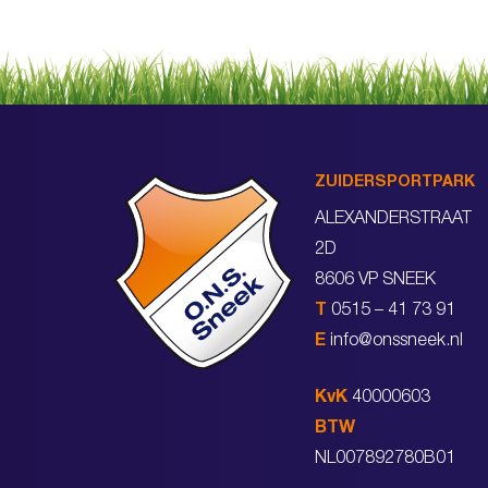
ZUIDERSPORTPARK
ALEXANDERSTRAAT
2D
8606 VP SNEEK
T
0515 – 41 73 91
E
info@onssneek.nl
KvK
40000603
BTW
NL007892780B01