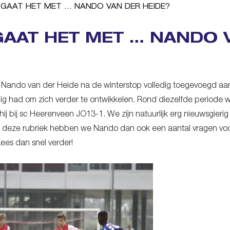
 GAAT HET MET … NANDO VAN DER HEIDE?
GAAT HET MET … NANDO 
d Nando van der Heide na de winterstop volledig toegevoegd a
g had om zich verder te ontwikkelen. Rond diezelfde periode we
hij bij sc Heerenveen JO13-1. We zijn natuurlijk erg nieuwsgieri
 deze rubriek hebben we Nando dan ook een aantal vragen voorg
es dan snel verder!