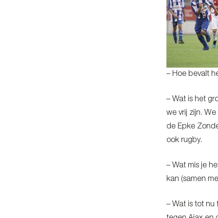
– Hoe bevalt h
– Wat is het gr
we vrij zijn. W
de Epke Zonder
ook rugby.
– Wat mis je h
kan (samen met
– Wat is tot n