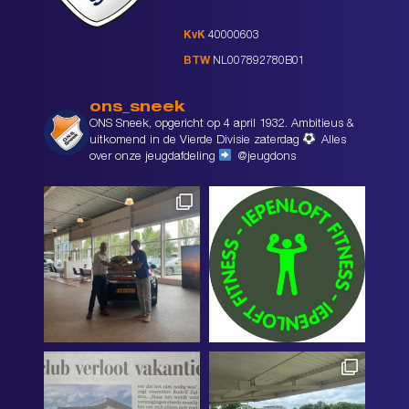
KvK
40000603
BTW
NL007892780B01
ons_sneek
ONS Sneek, opgericht op 4 april 1932. Ambitieus &
uitkomend in de Vierde Divisie zaterdag
Alles
over onze jeugdafdeling
@jeugdons