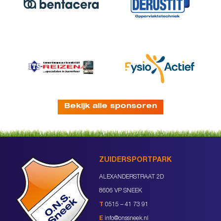
Bekijk alle sponsoren
ZUIDERSPORTPARK
ALEXANDERSTRAAT 2D
8606 VP SNEEK
T
0515 – 41 73 91
E
info@onssneek.nl