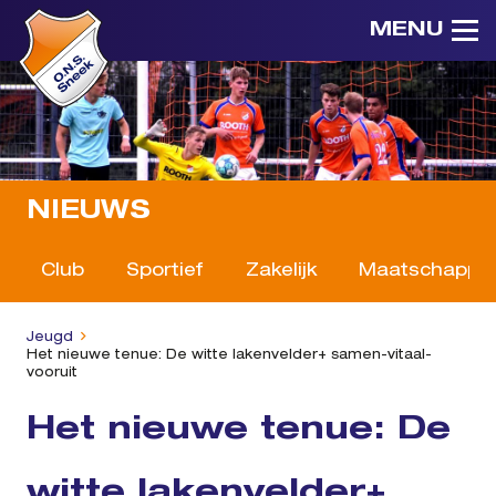
MENU
NIEUWS
Club
Sportief
Zakelijk
Maatschappeli
Jeugd
Het nieuwe tenue: De witte lakenvelder+ samen-vitaal-
vooruit
Het nieuwe tenue: De
witte lakenvelder+