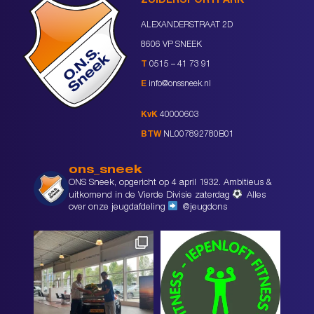
ZUIDERSPORTPARK
ALEXANDERSTRAAT 2D
8606 VP SNEEK
T
0515 – 41 73 91
E
info@onssneek.nl
KvK
40000603
BTW
NL007892780B01
ons_sneek
ONS Sneek, opgericht op 4 april 1932. Ambitieus &
uitkomend in de Vierde Divisie zaterdag
Alles
over onze jeugdafdeling
@jeugdons