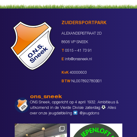
ZUIDERSPORTPARK
ALEXANDERSTRAAT 2D
8606 VP SNEEK
T
0515 – 41 73 91
E
info@onssneek.nl
KvK
40000603
BTW
NL007892780B01
ons_sneek
ONS Sneek, opgericht op 4 april 1932. Ambitieus &
uitkomend in de Vierde Divisie zaterdag
Alles
over onze jeugdafdeling
@jeugdons