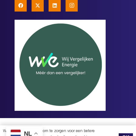
PRIVACYVERKLARING
|
REALISATIE EN BOUW
MOREKOP COMMUNICATIE
+
Wij gebruiken cookies om te zorgen voor een betere
NL