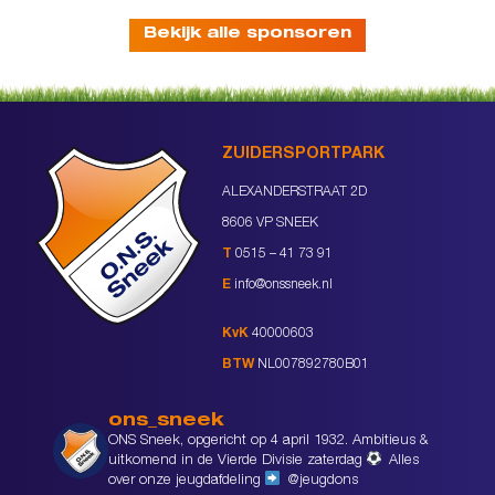
Bekijk alle sponsoren
ZUIDERSPORTPARK
ALEXANDERSTRAAT 2D
8606 VP SNEEK
T
0515 – 41 73 91
E
info@onssneek.nl
KvK
40000603
BTW
NL007892780B01
ons_sneek
ONS Sneek, opgericht op 4 april 1932. Ambitieus &
uitkomend in de Vierde Divisie zaterdag
Alles
over onze jeugdafdeling
@jeugdons