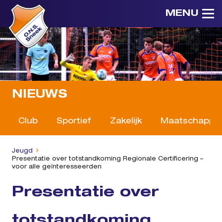
MENU
NIEUWS
Club
Sportief
Zakelijk
Maatschappeli
Jeugd
Presentatie over totstandkoming Regionale Certificering –
voor alle geïnteresseerden
Presentatie over
totstandkoming