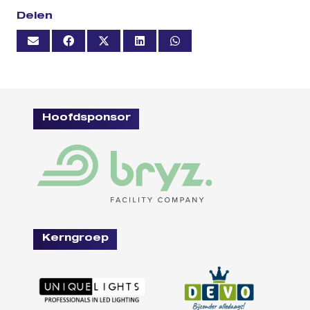
Delen
Hoofdsponsor
Kerngroep