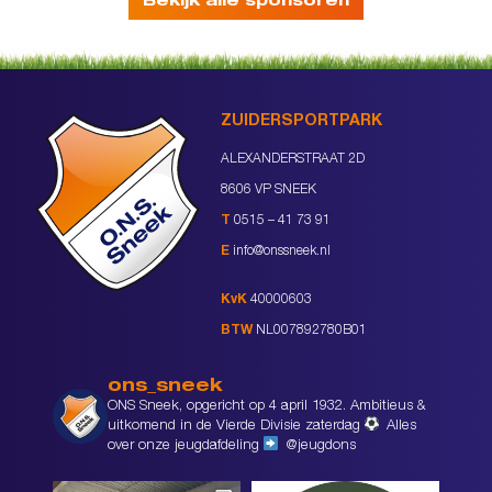
Bekijk alle sponsoren
ZUIDERSPORTPARK
ALEXANDERSTRAAT 2D
8606 VP SNEEK
T
0515 – 41 73 91
E
info@onssneek.nl
KvK
40000603
BTW
NL007892780B01
ons_sneek
ONS Sneek, opgericht op 4 april 1932. Ambitieus &
uitkomend in de Vierde Divisie zaterdag
Alles
over onze jeugdafdeling
@jeugdons