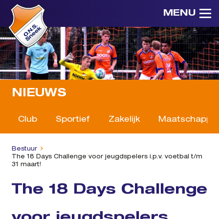
MENU
NIEUWS
Club
Sportief
Zakelijk
Maatschappeli
Bestuur
The 18 Days Challenge voor jeugdspelers i.p.v. voetbal t/m
31 maart!
The 18 Days Challenge
voor jeugdspelers