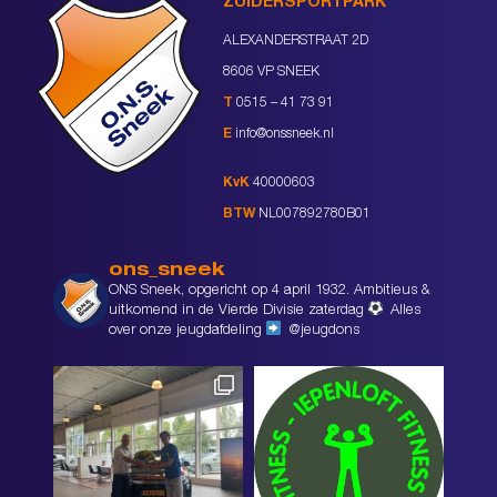
ZUIDERSPORTPARK
ALEXANDERSTRAAT 2D
8606 VP SNEEK
T
0515 – 41 73 91
E
info@onssneek.nl
KvK
40000603
BTW
NL007892780B01
ons_sneek
ONS Sneek, opgericht op 4 april 1932. Ambitieus &
uitkomend in de Vierde Divisie zaterdag
Alles
over onze jeugdafdeling
@jeugdons