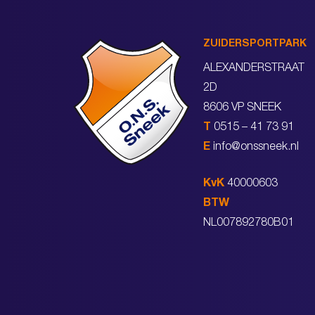
ZUIDERSPORTPARK
ALEXANDERSTRAAT
2D
8606 VP SNEEK
T
0515 – 41 73 91
E
info@onssneek.nl
KvK
40000603
BTW
NL007892780B01