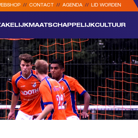
EBSHOP
//
CONTACT
//
AGENDA
//
LID WORDEN
ZAKELIJK
MAATSCHAPPELIJK
CULTUUR