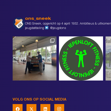
ons_sneek
ONS Sneek, opgericht op 4 april 1932. Ambitieus & uitkomen
jeugdafdeling
@jeugdons
VOLG ONS OP SOCIAL MEDIA