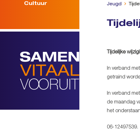
Cultuur
Jeugd
Tijde
Tijdel
Tijdelijke wijz
In verband met
getraind word
In verband met 
de maandag van
het onderstaa
06-12497539.