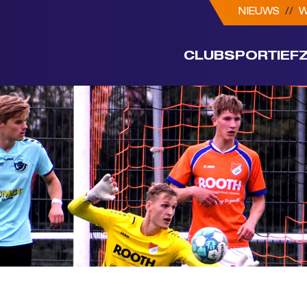
NIEUWS
//
W
CLUB
SPORTIEF