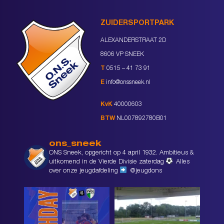
ZUIDERSPORTPARK
ALEXANDERSTRAAT 2D
8606 VP SNEEK
T
0515 – 41 73 91
E
info@onssneek.nl
KvK
40000603
BTW
NL007892780B01
ons_sneek
ONS Sneek, opgericht op 4 april 1932. Ambitieus &
uitkomend in de Vierde Divisie zaterdag
Alles
over onze jeugdafdeling
@jeugdons