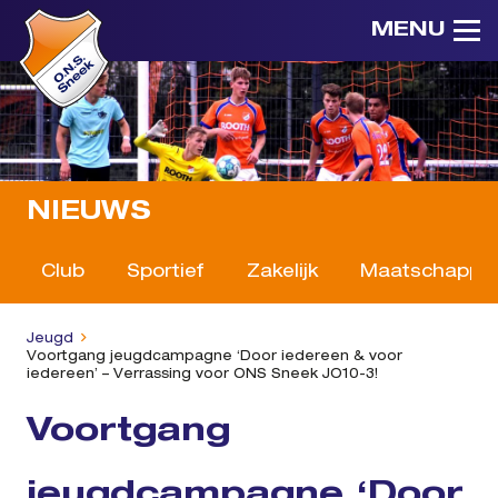
MENU
NIEUWS
Club
Sportief
Zakelijk
Maatschappeli
Jeugd
Voortgang jeugdcampagne ‘Door iedereen & voor
iedereen’ – Verrassing voor ONS Sneek JO10-3!
Voortgang
jeugdcampagne ‘Door