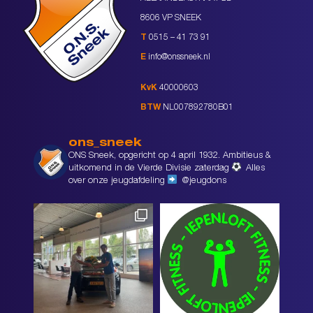
8606 VP SNEEK
T
0515 – 41 73 91
E
info@onssneek.nl
KvK
40000603
BTW
NL007892780B01
ons_sneek
ONS Sneek, opgericht op 4 april 1932. Ambitieus &
uitkomend in de Vierde Divisie zaterdag
Alles
over onze jeugdafdeling
@jeugdons