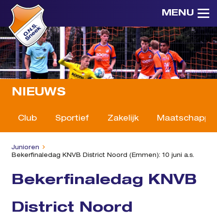
MENU
NIEUWS
Club
Sportief
Zakelijk
Maatschappeli
Junioren
Bekerfinaledag KNVB District Noord (Emmen): 10 juni a.s.
Bekerfinaledag KNVB
District Noord