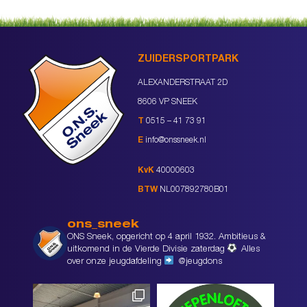
ZUIDERSPORTPARK
ALEXANDERSTRAAT 2D
8606 VP SNEEK
T
0515 – 41 73 91
E
info@onssneek.nl
KvK
40000603
BTW
NL007892780B01
ons_sneek
ONS Sneek, opgericht op 4 april 1932. Ambitieus &
uitkomend in de Vierde Divisie zaterdag
Alles
over onze jeugdafdeling
@jeugdons