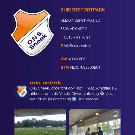
ZUIDERSPORTPARK
ALEXANDERSTRAAT 2D
8606 VP SNEEK
T
0515 – 41 73 91
E
info@onssneek.nl
KvK
40000603
BTW
NL007892780B01
ons_sneek
ONS Sneek, opgericht op 4 april 1932. Ambitieus &
uitkomend in de Vierde Divisie zaterdag
Alles
over onze jeugdafdeling
@jeugdons