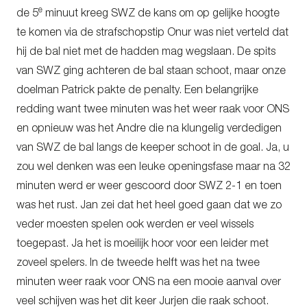
e
de 5
minuut kreeg SWZ de kans om op gelijke hoogte
te komen via de strafschopstip Onur was niet verteld dat
hij de bal niet met de hadden mag wegslaan. De spits
van SWZ ging achteren de bal staan schoot, maar onze
doelman Patrick pakte de penalty. Een belangrijke
redding want twee minuten was het weer raak voor ONS
en opnieuw was het Andre die na klungelig verdedigen
van SWZ de bal langs de keeper schoot in de goal. Ja, u
zou wel denken was een leuke openingsfase maar na 32
minuten werd er weer gescoord door SWZ 2-1 en toen
was het rust. Jan zei dat het heel goed gaan dat we zo
veder moesten spelen ook werden er veel wissels
toegepast. Ja het is moeilijk hoor voor een leider met
zoveel spelers. In de tweede helft was het na twee
minuten weer raak voor ONS na een mooie aanval over
veel schijven was het dit keer Jurjen die raak schoot.