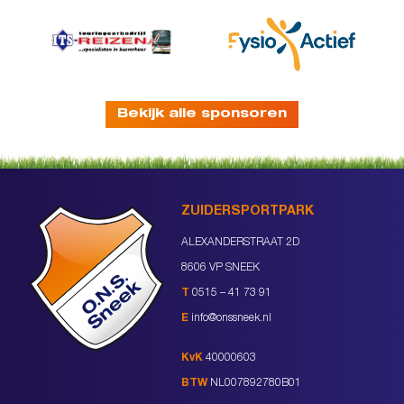
Bekijk alle sponsoren
ZUIDERSPORTPARK
ALEXANDERSTRAAT 2D
8606 VP SNEEK
T
0515 – 41 73 91
E
info@onssneek.nl
KvK
40000603
BTW
NL007892780B01