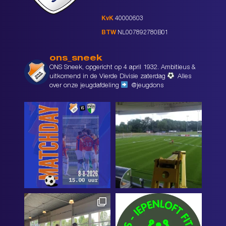
KvK
40000603
BTW
NL007892780B01
ons_sneek
ONS Sneek, opgericht op 4 april 1932. Ambitieus &
uitkomend in de Vierde Divisie zaterdag
Alles
over onze jeugdafdeling
@jeugdons