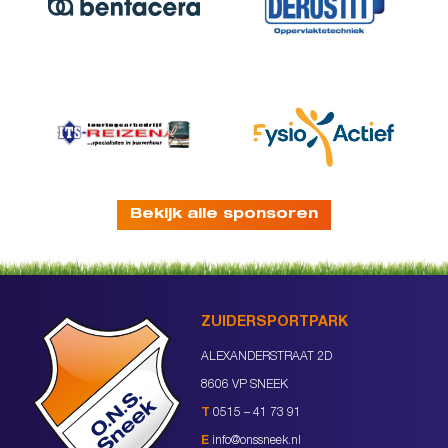
Bekijk alle sponsoren
ZUIDERSPORTPARK
ALEXANDERSTRAAT 2D
8606 VP SNEEK
T
0515 – 41 73 91
E
info@onssneek.nl