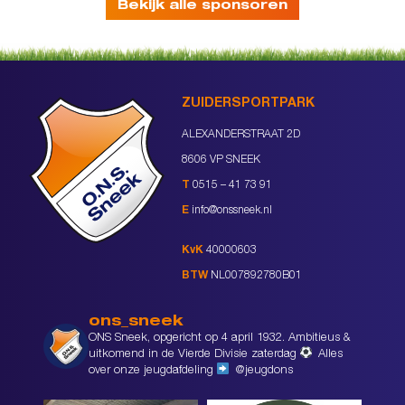
Bekijk alle sponsoren
ZUIDERSPORTPARK
ALEXANDERSTRAAT 2D
8606 VP SNEEK
T
0515 – 41 73 91
E
info@onssneek.nl
KvK
40000603
BTW
NL007892780B01
ons_sneek
ONS Sneek, opgericht op 4 april 1932. Ambitieus &
uitkomend in de Vierde Divisie zaterdag
Alles
over onze jeugdafdeling
@jeugdons