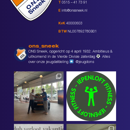
T
0515 – 41 73 91
E
info@onssneek.nl
KvK
40000603
BTW
NL007892780B01
ons_sneek
ONS Sneek, opgericht op 4 april 1932. Ambitieus &
uitkomend in de Vierde Divisie zaterdag
Alles
over onze jeugdafdeling
@jeugdons