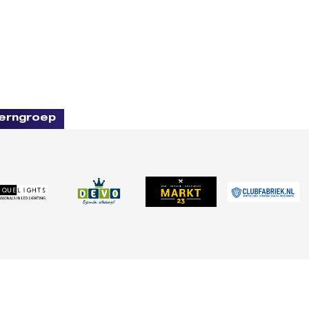
erngroep