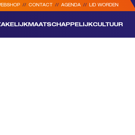
EBSHOP
//
CONTACT
//
AGENDA
//
LID WORDEN
ZAKELIJK
MAATSCHAPPELIJK
CULTUUR