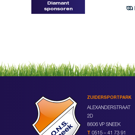
Diamant
sponsoren
ZUIDERSPORTPARK
ALEXANDERSTRAAT
2D
8606 VP SNEEK
T
0515 – 41 73 91