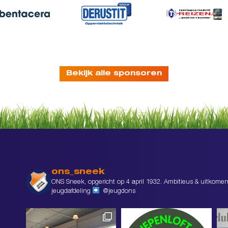
Bekijk alle sponsoren
ons_sneek
ONS Sneek, opgericht op 4 april 1932. Ambitieus & uitkomen
jeugdafdeling
@jeugdons