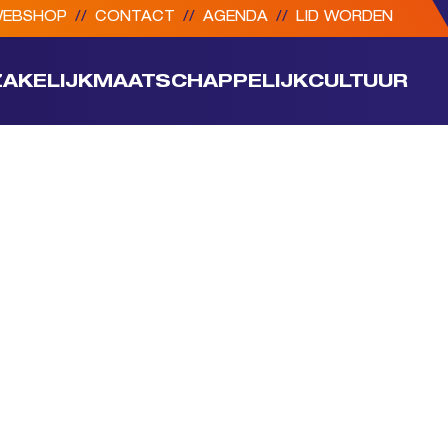
EBSHOP
//
CONTACT
//
AGENDA
//
LID WORDEN
ZAKELIJK
MAATSCHAPPELIJK
CULTUUR