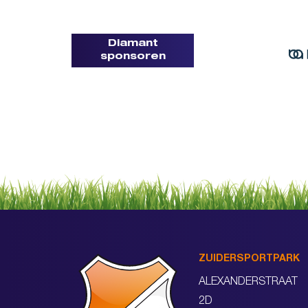
Diamant
sponsoren
ZUIDERSPORTPARK
ALEXANDERSTRAAT
2D