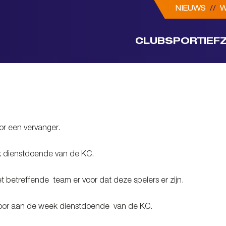
NIEUWS
//
W
CLUB
SPORTIEF
 zelf voor een vervanger.
n de week dienstdoende van de KC.
van het betreffende team er voor dat deze spelers er zijn.
namen door aan de week dienstdoende van de KC.