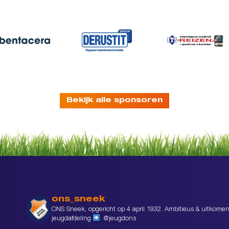
Bekijk alle sponsoren
ons_sneek
ONS Sneek, opgericht op 4 april 1932. Ambitieus & uitkomen
jeugdafdeling
@jeugdons