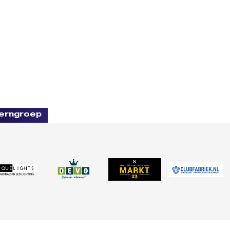
erngroep