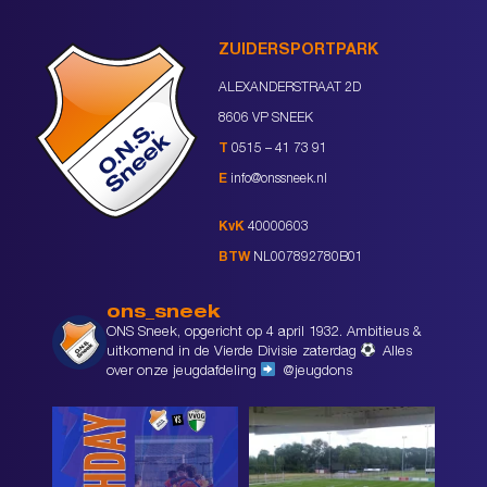
ZUIDERSPORTPARK
ALEXANDERSTRAAT 2D
8606 VP SNEEK
T
0515 – 41 73 91
E
info@onssneek.nl
KvK
40000603
BTW
NL007892780B01
ons_sneek
ONS Sneek, opgericht op 4 april 1932. Ambitieus &
uitkomend in de Vierde Divisie zaterdag
Alles
over onze jeugdafdeling
@jeugdons