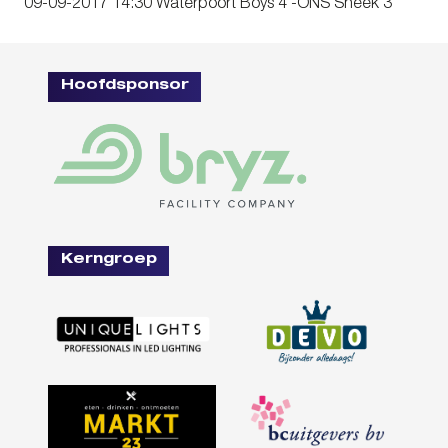
09-09-2017 14:30 Waterpoort Boys 4 -ONS Sneek 3
Hoofdsponsor
Kerngroep