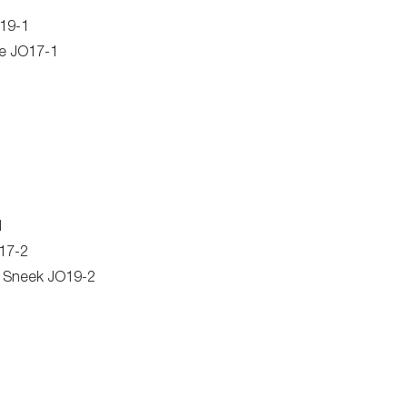
O19-1
e JO17-1
1
17-2
S Sneek JO19-2