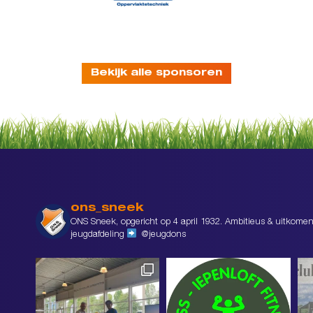
Bekijk alle sponsoren
ons_sneek
ONS Sneek, opgericht op 4 april 1932. Ambitieus & uitkomen
jeugdafdeling
@jeugdons