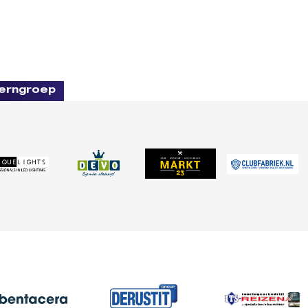
erngroep