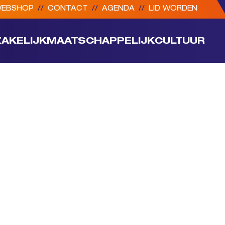
EBSHOP
//
CONTACT
//
AGENDA
//
LID WORDEN
ZAKELIJK
MAATSCHAPPELIJK
CULTUUR