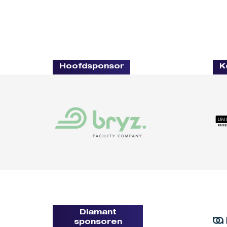
Hoofdsponsor
K
Diamant
sponsoren