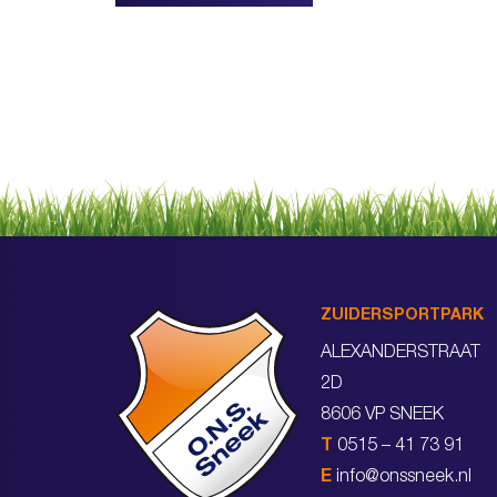
ZUIDERSPORTPARK
ALEXANDERSTRAAT
2D
8606 VP SNEEK
T
0515 – 41 73 91
E
info@onssneek.nl