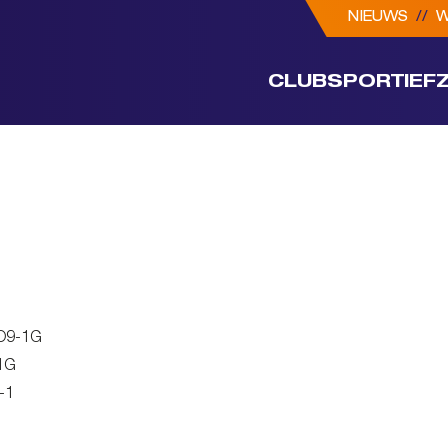
NIEUWS
//
W
CLUB
SPORTIEF
JO9-1G
1G
-1