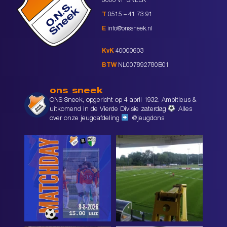
8606 VP SNEEK
T
0515 – 41 73 91
E
info@onssneek.nl
KvK
40000603
BTW
NL007892780B01
ons_sneek
ONS Sneek, opgericht op 4 april 1932. Ambitieus &
uitkomend in de Vierde Divisie zaterdag
Alles
over onze jeugdafdeling
@jeugdons