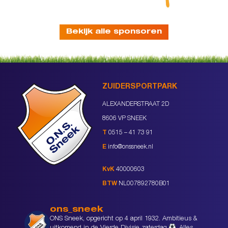
Bekijk alle sponsoren
ZUIDERSPORTPARK
ALEXANDERSTRAAT 2D
8606 VP SNEEK
T
0515 – 41 73 91
E
info@onssneek.nl
KvK
40000603
BTW
NL007892780B01
ons_sneek
ONS Sneek, opgericht op 4 april 1932. Ambitieus &