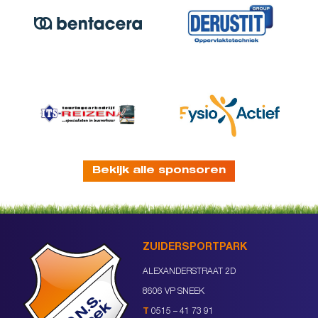
Bekijk alle sponsoren
ZUIDERSPORTPARK
ALEXANDERSTRAAT 2D
8606 VP SNEEK
T
0515 – 41 73 91