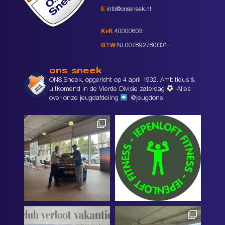
E
info@onssneek.nl
KvK
40000603
BTW
NL007892780B01
ons_sneek
ONS Sneek, opgericht op 4 april 1932. Ambitieus &
uitkomend in de Vierde Divisie zaterdag
Alles
over onze jeugdafdeling
@jeugdons