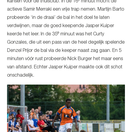
kansen voor de thuisclub. In de 16
minuut mocht de
actieve Samir Merraki een vrije trap nemen. Martijn Barto
probeerde ‘in de draai’ de bal in het doel te laten
verdwijnen, maar de goed keepende Jasper Kuiper
e
keerde het leer. In de 35
minuut was het Curty
Gonzales, die uit een pass van de heel degelijk spelende
Denzel Prijor de bal via de keeper naast zag gaan. En 5
minuten vóór rust probeerde Nick Burger het maar eens
van afstand. Echter Jasper Kuiper maakte ook dít schot
onschadelijk.