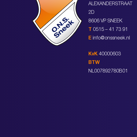
ALEXANDERSTRAAT
2D
8606 VP SNEEK
T
0515 – 41 73 91
E
info@onssneek.nl
KvK
40000603
BTW
NL007892780B01