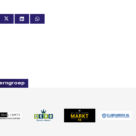
erngroep