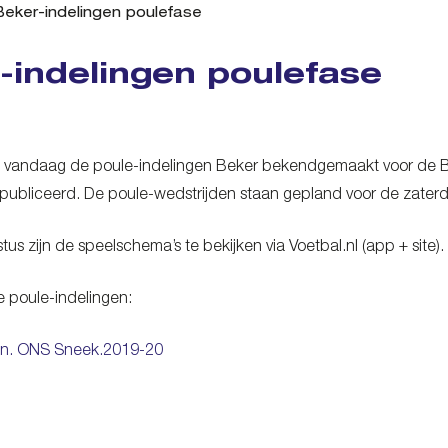
Beker-indelingen poulefase
-indelingen poulefase
 vandaag de poule-indelingen Beker bekendgemaakt voor de B-c
epubliceerd. De poule-wedstrijden staan gepland voor de zate
us zijn de speelschema’s te bekijken via Voetbal.nl (app + site).
de poule-indelingen:
en. ONS Sneek.2019-20