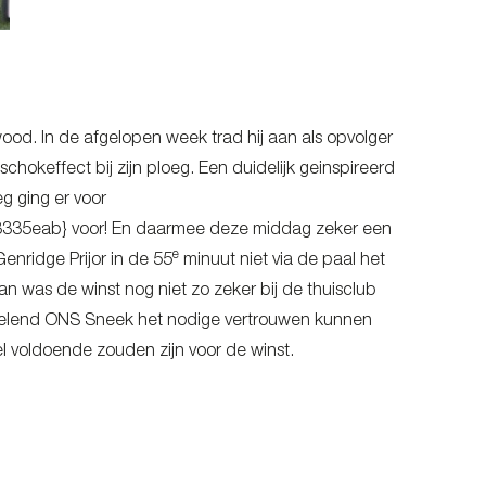
ood. In de afgelopen week trad hij aan als opvolger
schokeffect bij zijn ploeg. Een duidelijk geinspireerd
g ging er voor
eab} voor! En daarmee deze middag zeker een
e
nridge Prijor in de 55
minuut niet via de paal het
n was de winst nog niet zo zeker bij de thuisclub
 spelend ONS Sneek het nodige vertrouwen kunnen
l voldoende zouden zijn voor de winst.