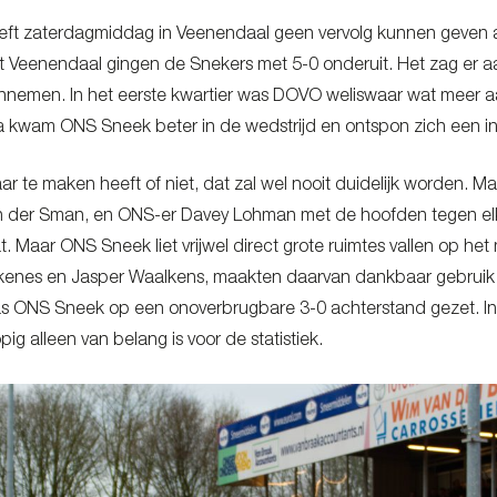
t zaterdagmiddag in Veenendaal geen vervolg kunnen geven aan
 Veenendaal gingen de Snekers met 5-0 onderuit. Het zag er aanv
nnemen. In het eerste kwartier was DOVO weliswaar wat meer aan
 kwam ONS Sneek beter in de wedstrijd en ontspon zich een in
ar te maken heeft of niet, dat zal wel nooit duidelijk worden. Ma
n der Sman, en ONS-er Davey Lohman met de hoofden tegen el
t. Maar ONS Sneek liet vrijwel direct grote ruimtes vallen op het
enes en Jasper Waalkens, maakten daarvan dankbaar gebruik o
as ONS Sneek op een onoverbrugbare 3-0 achterstand gezet. In
ig alleen van belang is voor de statistiek.