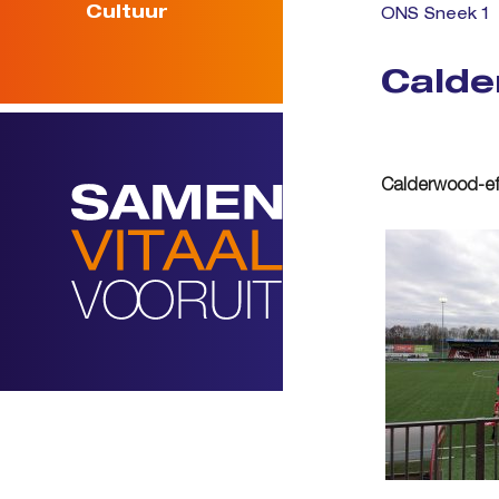
Cultuur
ONS Sneek 1
Calde
Calderwood-ef