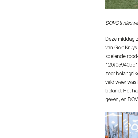
DOVO’s nieuwe 
Deze middag za
van Gert Kruys.
spelende rood-
120{05940be1
zeer belangrij
veld weer was 
beland. Het ha
geven, en DOVO