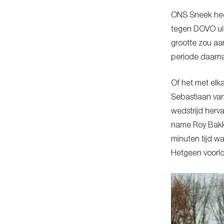
ONS Sneek heef
tegen DOVO uit
grootte zou aa
periode daarna
Of het met elka
Sebastiaan va
wedstrijd herva
name Roy Bakk
minuten tijd w
Hetgeen voorlop