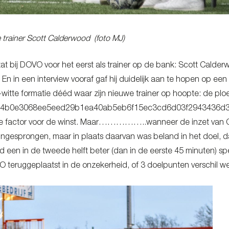
trainer Scott Calderwood (foto MJ)
t bij DOVO voor het eerst als trainer op de bank: Scott Calderw
 En in een interview vooraf gaf hij duidelijk aan te hopen op een 
witte formatie dééd waar zijn nieuwe trainer op hoopte: de ploe
4b0e3068ee5eed29b1ea40ab5eb6f15ec3cd6d03f2943436d3335
ke factor voor de winst. Maar……………..wanneer de inzet van Ge
ingesprongen, maar in plaats daarvan was beland in het doel, da
d een in de tweede helft beter (dan in de eerste 45 minuten)
 teruggeplaatst in de onzekerheid, of 3 doelpunten verschil we