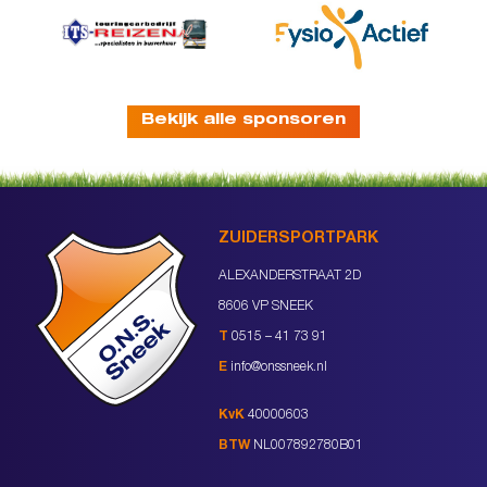
Bekijk alle sponsoren
ZUIDERSPORTPARK
ALEXANDERSTRAAT 2D
8606 VP SNEEK
T
0515 – 41 73 91
E
info@onssneek.nl
KvK
40000603
BTW
NL007892780B01