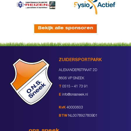
Bekijk alle sponsoren
ZUIDERSPORTPARK
ALEXANDERSTRAAT 2D
8606 VP SNEEK
T
0515 – 41 73 91
E
info@onssneek.nl
KvK
40000603
BTW
NL007892780B01