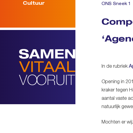
Cultuur
ONS Sneek 1
Compe
‘Agen
In de rubriek
A
Opening in 201
kraker tegen H
aantal vaste a
natuurlijk gew
Mochten er wij