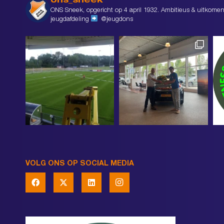
ons_sneek
ONS Sneek, opgericht op 4 april 1932. Ambitieus & uitkomen
jeugdafdeling
@jeugdons
VOLG ONS OP SOCIAL MEDIA