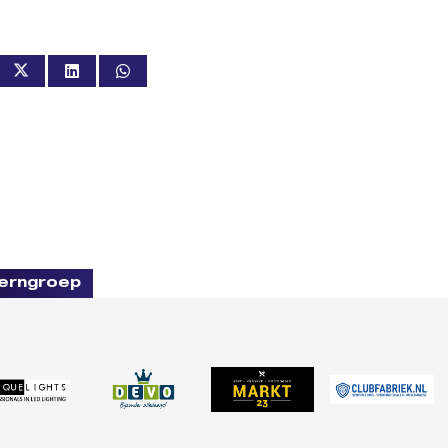
erngroep