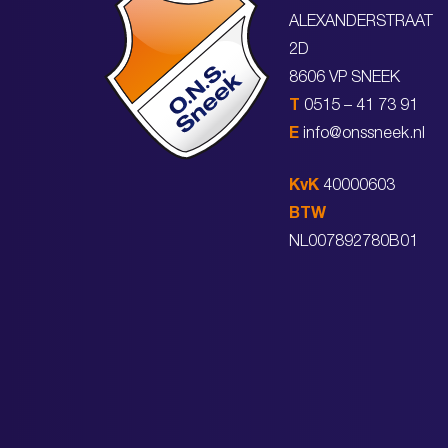
ALEXANDERSTRAAT
2D
8606 VP SNEEK
T
0515 – 41 73 91
E
info@onssneek.nl
KvK
40000603
BTW
NL007892780B01