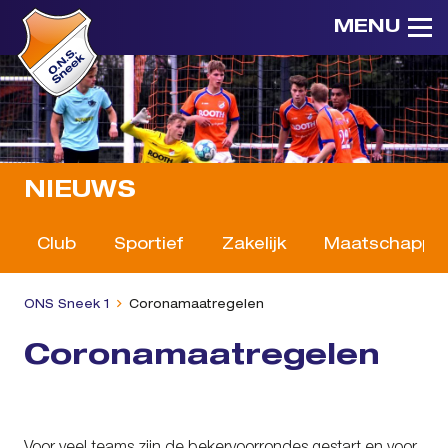
MENU
NIEUWS
Club
Sportief
Zakelijk
Maatschappeli
ONS Sneek 1
Coronamaatregelen
Coronamaatregelen