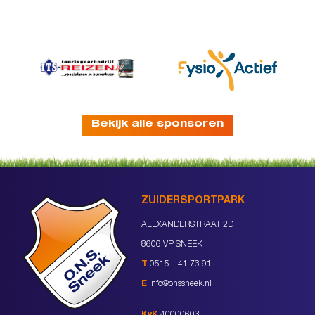
Bekijk alle sponsoren
ZUIDERSPORTPARK
ALEXANDERSTRAAT 2D
8606 VP SNEEK
T
0515 – 41 73 91
E
info@onssneek.nl