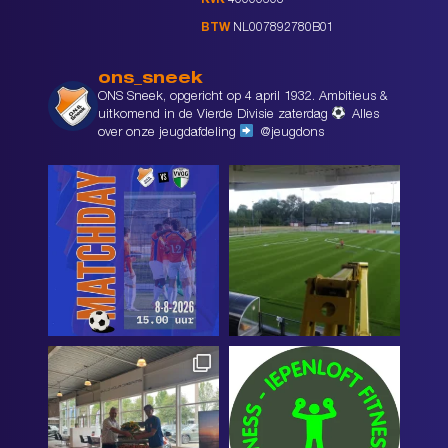
KvK
40000603
BTW
NL007892780B01
ons_sneek
ONS Sneek, opgericht op 4 april 1932. Ambitieus &
uitkomend in de Vierde Divisie zaterdag
Alles
over onze jeugdafdeling
@jeugdons