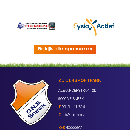
Bekijk alle sponsoren
ZUIDERSPORTPARK
ALEXANDERSTRAAT 2D
8606 VP SNEEK
T
0515 – 41 73 91
E
info@onssneek.nl
KvK
40000603