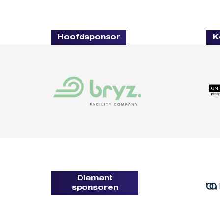
Hoofdsponsor
K
Diamant
sponsoren