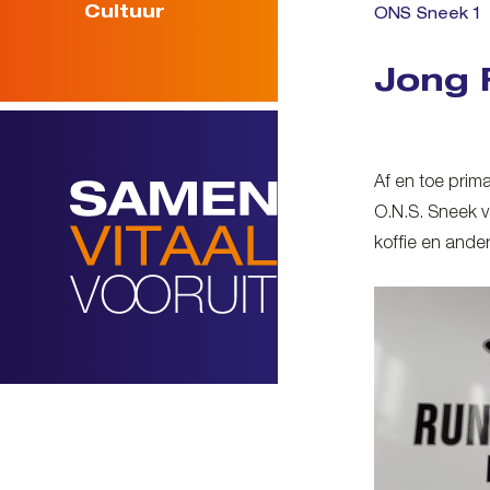
Cultuur
ONS Sneek 1
Jong 
Af en toe prim
O.N.S. Sneek v
koffie en ande