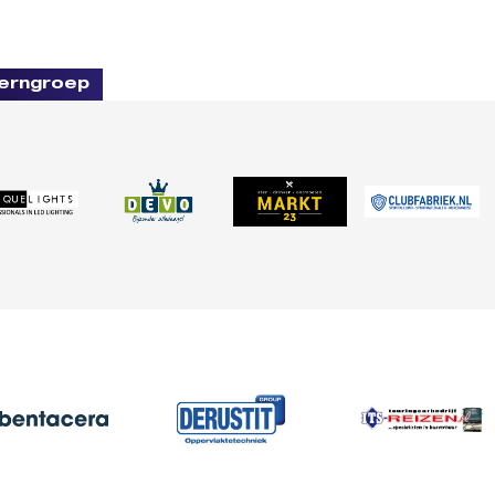
erngroep