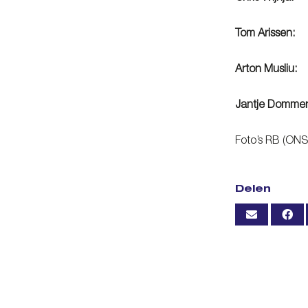
Tom A
Arton 
Jantje Do
Foto’s RB (ON
Delen