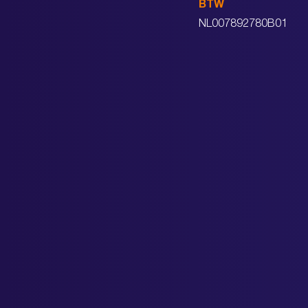
BTW
NL007892780B01