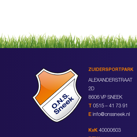
ZUIDERSPORTPARK
ALEXANDERSTRAAT
2D
8606 VP SNEEK
T
0515 – 41 73 91
E
info@onssneek.nl
KvK
40000603