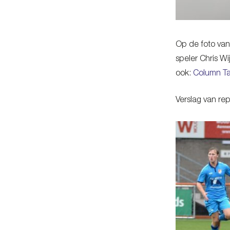
Op de foto va
speler Chris W
ook:
Column Ta
Verslag van re