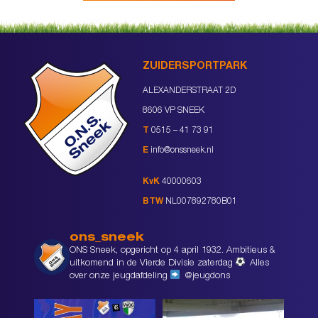
ZUIDERSPORTPARK
ALEXANDERSTRAAT 2D
8606 VP SNEEK
T
0515 – 41 73 91
E
info@onssneek.nl
KvK
40000603
BTW
NL007892780B01
ons_sneek
ONS Sneek, opgericht op 4 april 1932. Ambitieus &
uitkomend in de Vierde Divisie zaterdag
Alles
over onze jeugdafdeling
@jeugdons