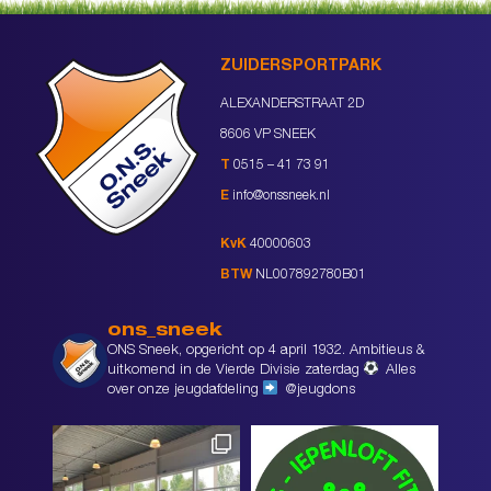
ZUIDERSPORTPARK
ALEXANDERSTRAAT 2D
8606 VP SNEEK
T
0515 – 41 73 91
E
info@onssneek.nl
KvK
40000603
BTW
NL007892780B01
ons_sneek
ONS Sneek, opgericht op 4 april 1932. Ambitieus &
uitkomend in de Vierde Divisie zaterdag
Alles
over onze jeugdafdeling
@jeugdons