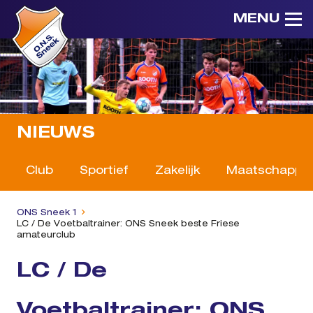
MENU
NIEUWS
Club
Sportief
Zakelijk
Maatschappeli
ONS Sneek 1
LC / De Voetbaltrainer: ONS Sneek beste Friese
amateurclub
LC / De
Voetbaltrainer: ONS