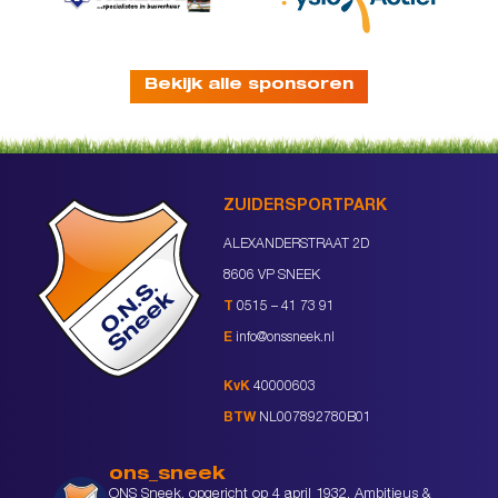
Bekijk alle sponsoren
ZUIDERSPORTPARK
ALEXANDERSTRAAT 2D
8606 VP SNEEK
T
0515 – 41 73 91
E
info@onssneek.nl
KvK
40000603
BTW
NL007892780B01
ons_sneek
ONS Sneek, opgericht op 4 april 1932. Ambitieus &