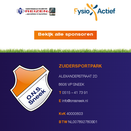
Bekijk alle sponsoren
ZUIDERSPORTPARK
ALEXANDERSTRAAT 2D
8606 VP SNEEK
T
0515 – 41 73 91
E
info@onssneek.nl
KvK
40000603
BTW
NL007892780B01