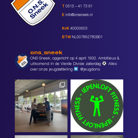
T
0515 – 41 73 91
E
info@onssneek.nl
KvK
40000603
BTW
NL007892780B01
ons_sneek
ONS Sneek, opgericht op 4 april 1932. Ambitieus &
uitkomend in de Vierde Divisie zaterdag
Alles
over onze jeugdafdeling
@jeugdons