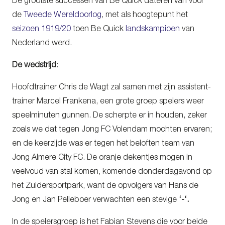
De grootste successen van Be Quick dateren van voor
de
Tweede Wereldoorlog
, met als hoogtepunt het
seizoen 1919/20
toen Be Quick
landskampioen
van
Nederland werd.
De wedstrijd
:
Hoofdtrainer Chris de Wagt zal samen met zijn assistent-
trainer Marcel Frankena, een grote groep spelers weer
speelminuten gunnen. De scherpte er in houden, zeker
zoals we dat tegen Jong FC Volendam mochten ervaren;
en de keerzijde was er tegen het beloften team van
Jong Almere City FC. De oranje dekentjes mogen in
veelvoud van stal komen, komende donderdagavond op
het Zuidersportpark, want de opvolgers van Hans de
Jong en Jan Pelleboer verwachten een stevige
‘-‘.
In de spelersgroep is het Fabian Stevens die voor beide