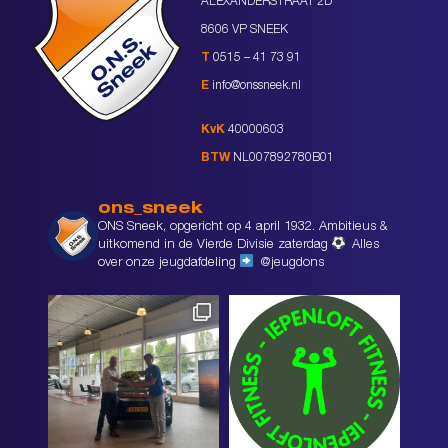
ALEXANDERSTRAAT 2D
8606 VP SNEEK
T
0515 – 41 73 91
E
info@onssneek.nl
KvK
40000603
BTW
NL007892780B01
ons_sneek
ONS Sneek, opgericht op 4 april 1932. Ambitieus &
uitkomend in de Vierde Divisie zaterdag
Alles
over onze jeugdafdeling
@jeugdons