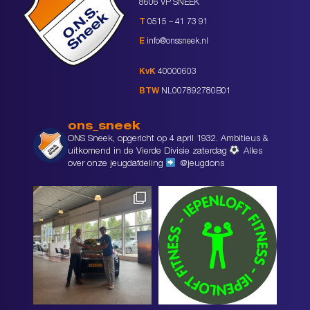
8606 VP SNEEK
T
0515 – 41 73 91
E
info@onssneek.nl
KvK
40000603
BTW
NL007892780B01
ons_sneek
ONS Sneek, opgericht op 4 april 1932. Ambitieus &
uitkomend in de Vierde Divisie zaterdag
Alles
over onze jeugdafdeling
@jeugdons