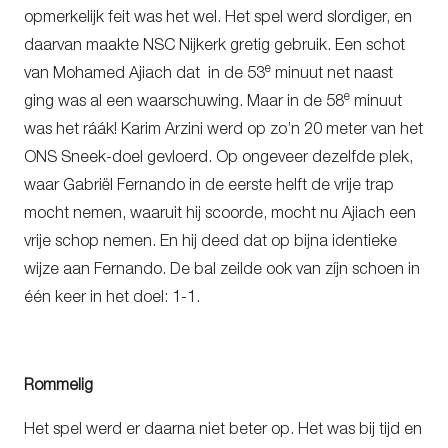
opmerkelijk feit was het wel. Het spel werd slordiger, en
daarvan maakte NSC Nijkerk gretig gebruik. Een schot
e
van Mohamed Ajiach dat in de 53
minuut net naast
e
ging was al een waarschuwing. Maar in de 58
minuut
was het ráák! Karim Arzini werd op zo’n 20 meter van het
ONS Sneek-doel gevloerd. Op ongeveer dezelfde plek,
waar Gabriël Fernando in de eerste helft de vrije trap
mocht nemen, waaruit hij scoorde, mocht nu Ajiach een
vrije schop nemen. En hij deed dat op bijna identieke
wijze aan Fernando. De bal zeilde ook van zíjn schoen in
één keer in het doel: 1-1.
Rommelig
Het spel werd er daarna niet beter op. Het was bij tijd en