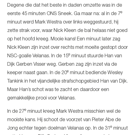
Degene die dat het beste in daden omzette was in de
e
eerste 45 minuten ONS Sneek. Ga maar na: al in de 7
minuut werd Mark Westra over links weggestuurd, hij
zette strak voor, waar Nick Kleen de bal helaas niet goed
op het hoofd kreeg. Mooie kans! Een minuut later zag
Nick Kleen zijn inzet over rechts met moeite gestopt door
e
NSC-goalie Velanas. In de 15
minuut stuurde Han van
Dijk Gerben Visser weg. Gerben zag zijn inzet via de
e
keeper naast gaan. In de 20
minuut bediende Wesley
Tankink in het vijandelijke strafschopgebied Han van Dijk.
Maar Han’s schot was te zacht en daardoor een
gemakkelijke prooi voor Velanas.
e
In de 27
minuut kreeg Mark Westra misschien wel de
mooiste kans. Hij schoot de voorzet van Pieter Abe de
e
Jong echter tegen doelman Velanas op. In de 31
minuut