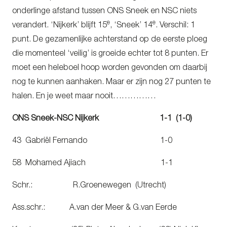
onderlinge afstand tussen ONS Sneek en NSC niets
e
e
verandert. ‘Nijkerk’ blijft 15
, ‘Sneek’ 14
. Verschil: 1
punt. De gezamenlijke achterstand op de eerste ploeg
die momenteel ‘veilig’ is groeide echter tot 8 punten. Er
moet een heleboel hoop worden gevonden om daarbij
nog te kunnen aanhaken. Maar er zijn nog 27 punten te
halen. En je weet maar nooit……………
ONS Sneek-NSC Nijkerk 1-1 (1-0)
43 Gabriël Fernando 1-0
58 Mohamed Ajiach 1-1
Schr.: R.Groenewegen (Utrecht)
Ass.schr.: A.van der Meer & G.van Eerde