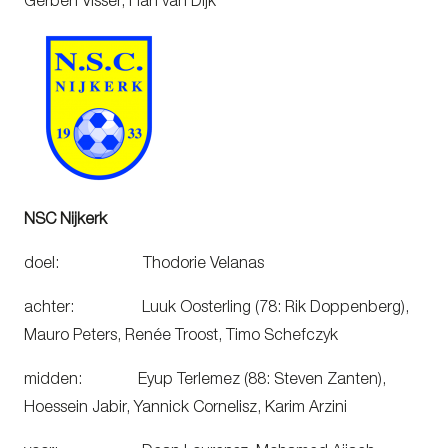
Gerben Visser, Han van Dijk
NSC Nijkerk
doel: Thodorie Velanas
achter: Luuk Oosterling (78: Rik Doppenberg),
Mauro Peters, Renée Troost, Timo Schefczyk
midden: Eyup Terlemez (88: Steven Zanten),
Hoessein Jabir, Yannick Cornelisz, Karim Arzini