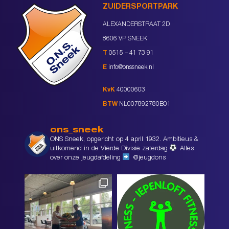
ZUIDERSPORTPARK
ALEXANDERSTRAAT 2D
8606 VP SNEEK
T
0515 – 41 73 91
E
info@onssneek.nl
KvK
40000603
BTW
NL007892780B01
ons_sneek
ONS Sneek, opgericht op 4 april 1932. Ambitieus &
uitkomend in de Vierde Divisie zaterdag
Alles
over onze jeugdafdeling
@jeugdons