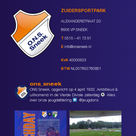
ZUIDERSPORTPARK
ALEXANDERSTRAAT 2D
8606 VP SNEEK
T
0515 – 41 73 91
E
info@onssneek.nl
KvK
40000603
BTW
NL007892780B01
ons_sneek
ONS Sneek, opgericht op 4 april 1932. Ambitieus &
uitkomend in de Vierde Divisie zaterdag
Alles
over onze jeugdafdeling
@jeugdons