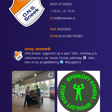
8606 VP SNEEK
T
0515 – 41 73 91
E
info@onssneek.nl
KvK
40000603
BTW
NL007892780B01
ons_sneek
ONS Sneek, opgericht op 4 april 1932. Ambitieus &
uitkomend in de Vierde Divisie zaterdag
Alles
over onze jeugdafdeling
@jeugdons