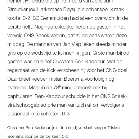
nemen. Hij prikte die op het hoofd van Jens Jurn
Streutker (ex-Harkemase Boys), die onberispelijk raak
kopte: 0-2. SC Genemuiden had al een overwicht in de
eerste helft. Nog nadrukkelijker lieten de gasten in het
vervolg ONS Sneek voelen, dat zíj de baas waren deze
middag. De mannen van Jan Vlap leken steeds minder
grip op de wedstrijd te kunnen krijgen. Grote man bij de
gasten wás en blééf Oussama Ben-Kaddour. Met de
regelmaat van de klok verscheen hij voor het ONS-doel.
Daar bleef keeper Tristan Boersma voorlopig nog
e
overeind. Maar in de 78
minuut moest ook híj
capituleren. Ben-Kaddour schudde in het ONS Sneek-
strafschopgebied drie man van zich af om vervolgens
diagonaal in te schieten: 0-3.
Oussama Ben-Kaddour (niet in beeld) verslaat keeper Tristan
Boersma voor de derde keer: 0-3