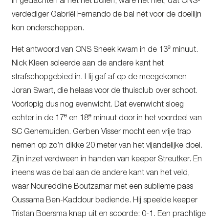
in gedachten al het net bollen, ware het niet, dat ONS-
verdediger Gabriël Fernando de bal nét voor de doellijn
kon onderscheppen.
e
Het antwoord van ONS Sneek kwam in de 13
minuut.
Nick Kleen soleerde aan de andere kant het
strafschopgebied in. Hij gaf af op de meegekomen
Joran Swart, die helaas voor de thuisclub over schoot.
Voorlopig dus nog evenwicht. Dat evenwicht sloeg
e
e
echter in de 17
en 18
minuut door in het voordeel van
SC Genemuiden. Gerben Visser mocht een vrije trap
nemen op zo’n dikke 20 meter van het vijandelijke doel.
Zijn inzet verdween in handen van keeper Streutker. En
ineens was de bal aan de andere kant van het veld,
waar Noureddine Boutzamar met een sublieme pass
Oussama Ben-Kaddour bediende. Hij speelde keeper
Tristan Boersma knap uit en scoorde: 0-1. Een prachtige