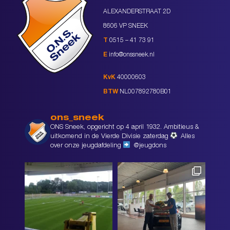
ALEXANDERSTRAAT 2D
8606 VP SNEEK
T
0515 – 41 73 91
E
info@onssneek.nl
KvK
40000603
BTW
NL007892780B01
ons_sneek
ONS Sneek, opgericht op 4 april 1932. Ambitieus &
uitkomend in de Vierde Divisie zaterdag
Alles
over onze jeugdafdeling
@jeugdons