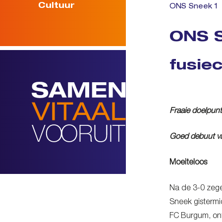
Cultuur
ONS Sneek 1
ONS S
fusie
Fraaie doelpunt
Goed debuut va
Moeiteloos
Na de 3-0 zeg
Sneek gistermi
FC Burgum, ont