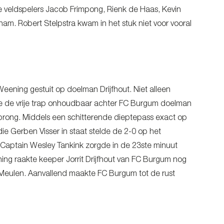
e veldspelers Jacob Frimpong, Rienk de Haas, Kevin
am. Robert Stelpstra kwam in het stuk niet voor vooral
ening gestuit op doelman Drijfhout. Niet alleen
nalde de vrije trap onhoudbaar achter FC Burgum doelman
sprong. Middels een schitterende dieptepass exact op
ie Gerben Visser in staat stelde de 2-0 op het
 Captain Wesley Tankink zorgde in de 23ste minuut
ing raakte keeper Jorrit Drijfhout van FC Burgum nog
r Meulen. Aanvallend maakte FC Burgum tot de rust