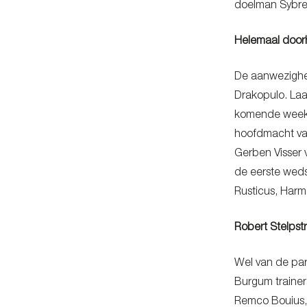
doelman Sybre
Helemaal doo
De aanwezighei
Drakopulo. Laa
komende week u
hoofdmacht va
Gerben Visser 
de eerste wed
Rusticus, Harm
Robert Stelpst
Wel van de par
Burgum trainer
Remco Bouius, 