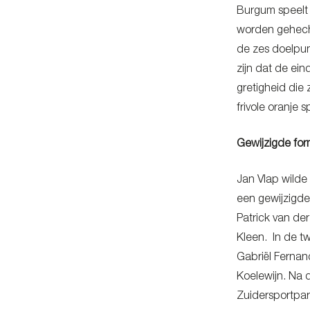
Burgum speelt 
worden gehech
de zes doelpun
zijn dat de ein
gretigheid die 
frivole oranje 
Gewijzigde for
Jan Vlap wilde 
een gewijzigde
Patrick van de
Kleen. In de t
Gabriël Fernan
Koelewijn. Na 
Zuidersportpar