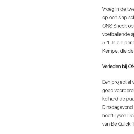
Vroeg in de tw
op een slap sc
ONS Sneek op e
voetballende sp
5-1. In die pe
Kempe, die de 
Verleden bij 
Een projectiel
goed voorberei
keihard de paa
Dinsdagavond 1
heeft Tyson Do
van Be Quick 