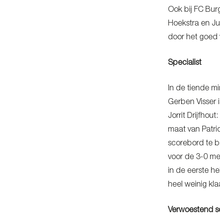
Ook bij FC Bur
Hoekstra en Ju
door het goed 
Specialist
In de tiende m
Gerben Visser 
Jorrit Drijfho
maat van Patri
scorebord te b
voor de 3-0 me
in de eerste h
heel weinig kla
Verwoestend s