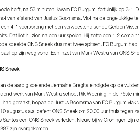
eede helft, na 53 minuten, kwam FC Burgum fortuinlijk op 3-1
hot van afstand van Justus Boomsma. Vlot na de ongelukkige tegen
en 4-1 voorsprong met een verwoestend schot. Gerben Visser is 
its. Dat liet hij zien na een uur spelen. Hij zette een 1-2 comb
riode speelde ONS Sneek dus met twee spitsen. FC Burgum had 
paal op zijn weg vond. Een inzet van Mark Westra van ONS Sne
ONS Sneek
 van de aardig spelende Jermaine Bregita eindigde op de vuisten
dend werk van Mark Westra schoot Rik Weening in de 76ste mi
l had geraakt, bepaalde Justus Boomsma van FC Burgum vlak voo
0 augustus a.s. oefent ONS Sneek om 20.00 uur thuis tegen zat
s Santos een ONS Sneek verleden. Nieuw bij vv Groningen zijn o
1887 zijn overgekomen.