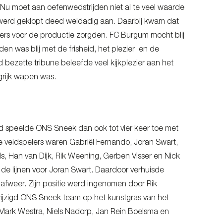
 Nu moet aan oefenwedstrijden niet al te veel waarde
werd geklopt deed weldadig aan. Daarbij kwam dat
lers voor de productie zorgden. FC Burgum mocht blij
en was blij met de frisheid, het plezier en de
ed bezette tribune beleefde veel kijkplezier aan het
ngrijk wapen was.
tijd speelde ONS Sneek dan ook tot vier keer toe met
e veldspelers waren Gabriël Fernando, Joran Swart,
, Han van Dijk, Rik Weening, Gerben Visser en Nick
de lijnen voor Joran Swart. Daardoor verhuisde
fweer. Zijn positie werd ingenomen door Rik
ewijzigd ONS Sneek team op het kunstgras van het
Mark Westra, Niels Nadorp, Jan Rein Boelsma en