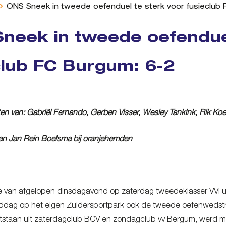
ONS Sneek in tweede oefenduel te sterk voor fusieclub
neek in tweede oefenduel
club FC Burgum: 6-2
en van: Gabriël Fernando, Gerben Visser, Wesley Tankink, Rik Ko
n Jan Rein Boelsma bij oranjehemden
e van afgelopen dinsdagavond op zaterdag tweedeklasser VVI u
ddag op het eigen Zuidersportpark ook de tweede oefenwedstri
staan uit zaterdagclub BCV en zondagclub vv Bergum, werd moe