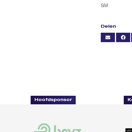
SiVi
Delen
Hoofdsponsor
K