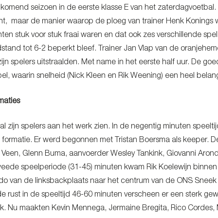
komend seizoen in de eerste klasse E van het zaterdagvoetbal.
t, maar de manier waarop de ploeg van trainer Henk Konings 
ten stuk voor stuk fraai waren en dat ook zes verschillende spe
dstand tot 6-2 beperkt bleef. Trainer Jan Vlap van de oranjehemd
zijn spelers uitstraalden. Met name in het eerste half uur. De go
spel, waarin snelheid (Nick Kleen en Rik Weening) een heel bela
maties
al zijn spelers aan het werk zien. In de negentig minuten speel
 formatie. Er werd begonnen met Tristan Boersma als keeper. D
r Veen, Glenn Buma, aanvoerder Wesley Tankink, Giovanni Aronds
weede speelperiode (31-45) minuten kwam Rik Koelewijn binnen 
do van de linksbackplaats naar het centrum van de ONS Sneek a
de rust in de speeltijd 46-60 minuten verscheen er een sterk g
k. Nu maakten Kevin Mennega, Jermaine Bregita, Rico Cordes, 