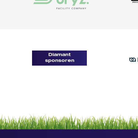
Diamant
sponsoren