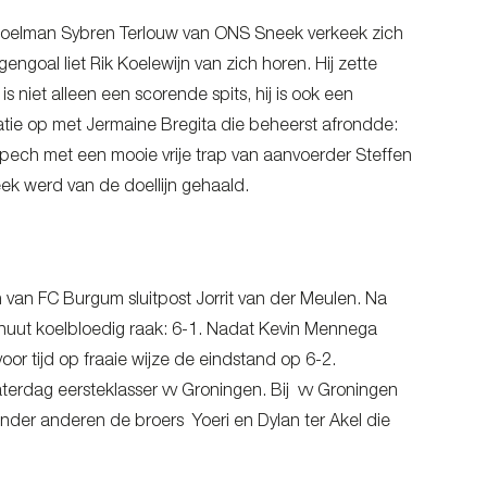
. Doelman Sybren Terlouw van ONS Sneek verkeek zich
goal liet Rik Koelewijn van zich horen. Hij zette
niet alleen een scorende spits, hij is ook een
inatie op met Jermaine Bregita die beheerst afrondde:
pech met een mooie vrije trap van aanvoerder Steffen
ek werd van de doellijn gehaald.
 van FC Burgum sluitpost Jorrit van der Meulen. Na
nuut koelbloedig raak: 6-1. Nadat Kevin Mennega
r tijd op fraaie wijze de eindstand op 6-2.
erdag eersteklasser vv Groningen. Bij vv Groningen
nder anderen de broers Yoeri en Dylan ter Akel die