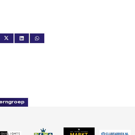
erngroep