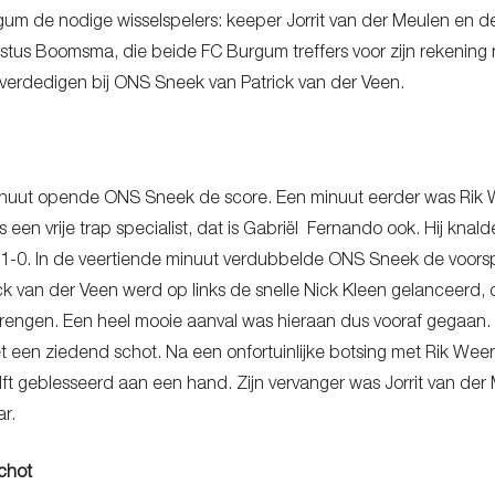
gum de nodige wisselspelers: keeper Jorrit van der Meulen en d
stus Boomsma, die beide FC Burgum treffers voor zijn rekening n
verdedigen bij ONS Sneek van Patrick van der Veen.
inuut opende ONS Sneek de score. Een minuut eerder was Rik We
is een vrije trap specialist, dat is Gabriël Fernando ook. Hij k
ut: 1-0. In de veertiende minuut verdubbelde ONS Sneek de voor
ck van der Veen werd op links de snelle Nick Kleen gelanceerd, d
rengen. Een heel mooie aanval was hieraan dus vooraf gegaan.
t een ziedend schot. Na een onfortuinlijke botsing met Rik Ween
elft geblesseerd aan een hand. Zijn vervanger was Jorrit van de
ar.
chot