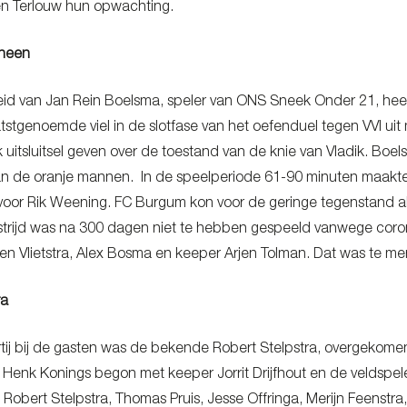
n Terlouw hun opwachting.
rheen
d van Jan Rein Boelsma, speler van ONS Sneek Onder 21, heeft
tstgenoemde viel in de slotfase van het oefenduel tegen VVI uit
itsluitsel geven over de toestand van de knie van Vladik. Boe
n de oranje mannen. In de speelperiode 61-90 minuten maakte 
voor Rik Weening. FC Burgum kon voor de geringe tegenstand a
strijd was na 300 dagen niet te hebben gespeeld vanwege co
en Vlietstra, Alex Bosma en keeper Arjen Tolman. Dat was te mer
ra
tij bij de gasten was de bekende Robert Stelpstra, overgekome
 Henk Konings begon met keeper Jorrit Drijfhout en de veldspe
Robert Stelpstra, Thomas Pruis, Jesse Offringa, Merijn Feenst