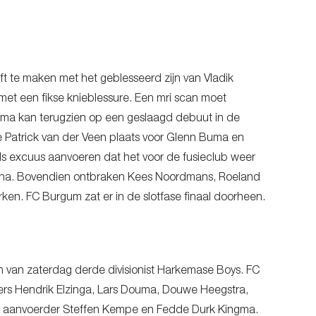
 te maken met het geblesseerd zijn van Vladik
 met een fikse knieblessure. Een mri scan moet
lsma kan terugzien op een geslaagd debuut in de
Patrick van der Veen plaats voor Glenn Buma en
ls excuus aanvoeren dat het voor de fusieclub weer
rona. Bovendien ontbraken Kees Noordmans, Roeland
ken. FC Burgum zat er in de slotfase finaal doorheen.
n van zaterdag derde divisionist Harkemase Boys. FC
lers Hendrik Elzinga, Lars Douma, Douwe Heegstra,
ra, aanvoerder Steffen Kempe en Fedde Durk Kingma.