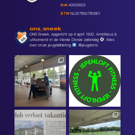
KvK
40000603
BTW
NL007892780B01
ons_sneek
ONS Sneek, opgericht op 4 april 1932. Ambitieus &
uitkomend in de Vierde Divisie zaterdag
Alles
over onze jeugdafdeling
@jeugdons