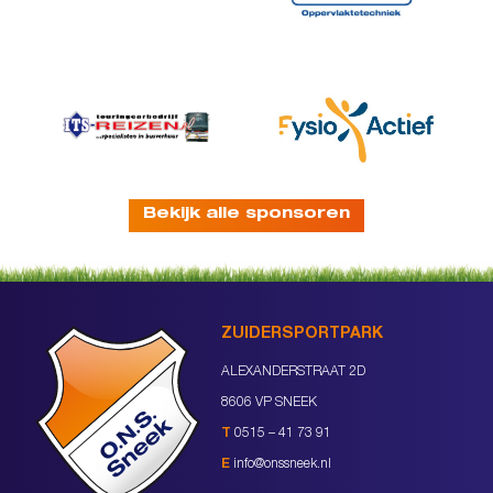
Bekijk alle sponsoren
ZUIDERSPORTPARK
ALEXANDERSTRAAT 2D
8606 VP SNEEK
T
0515 – 41 73 91
E
info@onssneek.nl