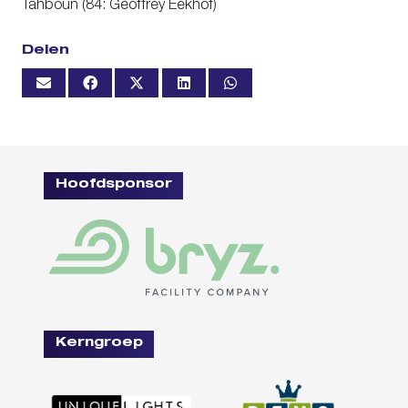
Tahboun (84: Geoffrey Eekhof)
Delen
Hoofdsponsor
Kerngroep