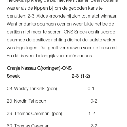
Heidekamp kreeg de bal niet klemvast en Ewart Ottema
was er als de kippen bij om de geboden kans te
benutten: 2-3. Aldus kroonde hij zich tot matchwinnaar.
Want ondanks pogingen over en weer lukte het beide
partijen niet meer te scoren. ONS Sneek continueerde
daarmee de positieve richting die het de laatste weken
was ingeslagen. Dat geeft vertrouwen voor de toekomst.
En dát is weer belangrijk voor méér succes.
Oranje Nassau G(roningen)-ONS
Sneek 2-3 (1-2)
08 Wesley Tankink (pen) 0-1
28 Nordin Tahboun 0-2
39 Thomas Careman (pen) 1-2
60 Thomas Careman 2-2