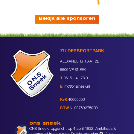
Bekijk alle sponsoren
ZUIDERSPORTPARK
ALEXANDERSTRAAT 2D
8606 VP SNEEK
T
0515 – 41 73 91
E
info@onssneek.nl
KvK
40000603
BTW
NL007892780B01
ons_sneek
ONS Sneek, opgericht op 4 april 1932. Ambitieus &