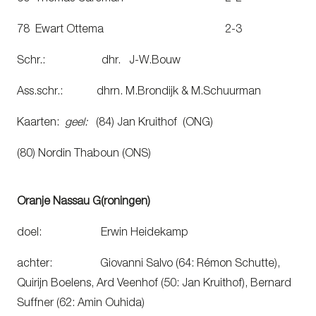
78 Ewart Ottema 2-3
Schr.: dhr. J-W.Bouw
Ass.schr.: dhrn. M.Brondijk & M.Schuurman
Kaarten:
geel:
(84) Jan Kruithof (ONG)
(80) Nordin Thaboun (ONS)
Oranje Nassau G(roningen)
doel: Erwin Heidekamp
achter: Giovanni Salvo (64: Rémon Schutte),
Quirijn Boelens, Ard Veenhof (50: Jan Kruithof), Bernard
Suffner (62: Amin Ouhida)