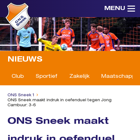
MENU
NIEUWS
Club
Sportief
Zakelijk
Maatschappeli
ONS Sneek 1
ONS Sneek maakt indruk in oefenduel tegen Jong
Cambuur: 3-6
ONS Sneek maakt
indruk in oefenduel