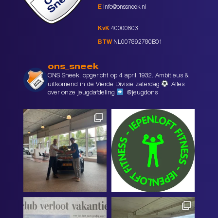
E
info@onssneek.nl
KvK
40000603
BTW
NL007892780B01
ons_sneek
ONS Sneek, opgericht op 4 april 1932. Ambitieus &
uitkomend in de Vierde Divisie zaterdag
Alles
over onze jeugdafdeling
@jeugdons