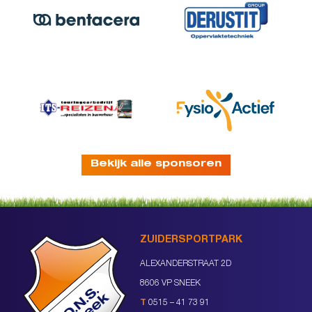
Bekijk alle sponsoren
ZUIDERSPORTPARK
ALEXANDERSTRAAT 2D
8606 VP SNEEK
T
0515 – 41 73 91